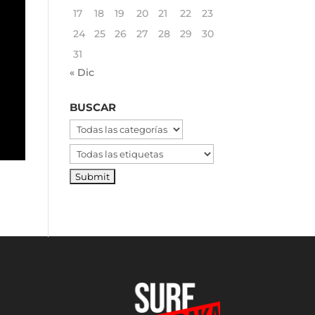
17
18
19
20
21
22
23
24
25
26
27
28
29
30
31
« Dic
BUSCAR