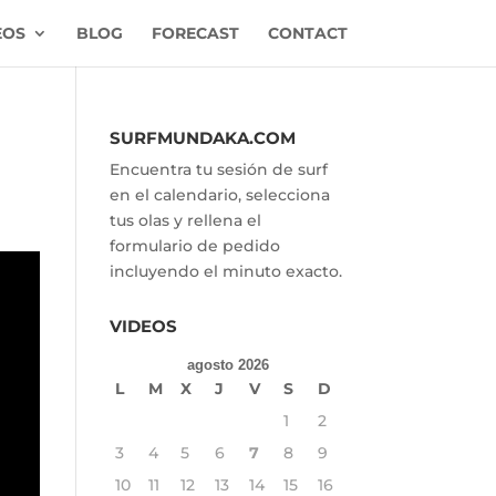
EOS
BLOG
FORECAST
CONTACT
SURFMUNDAKA.COM
Encuentra tu sesión de surf
en el calendario, selecciona
tus olas y rellena el
formulario de pedido
incluyendo el minuto exacto.
VIDEOS
agosto 2026
L
M
X
J
V
S
D
1
2
3
4
5
6
7
8
9
10
11
12
13
14
15
16