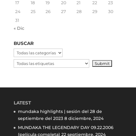
17
18
19
20
21
22
23
24
25
26
27
28
29
30
31
« Dic
BUSCAR
LATEST
mundaka highlights | sesión del 28 de
septiembre del 2023
8 diciembre, 2024
MUNDAKA THE LEGENDARY DAY 09.22.2006
(película completa)
22 septiembre, 2024