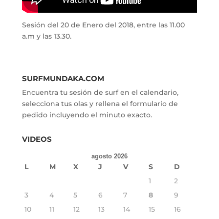
Sesión del 20 de Enero del 2018, entre las 11.00
a.m y las 13.30.
SURFMUNDAKA.COM
Encuentra tu sesión de surf en el calendario,
selecciona tus olas y rellena el formulario de
pedido incluyendo el minuto exacto.
VIDEOS
agosto 2026
L
M
X
J
V
S
D
1
2
3
4
5
6
7
8
9
10
11
12
13
14
15
16