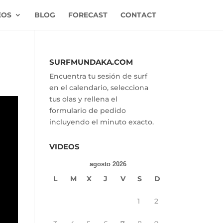
EOS
BLOG
FORECAST
CONTACT
SURFMUNDAKA.COM
Encuentra tu sesión de surf
en el calendario, selecciona
tus olas y rellena el
formulario de pedido
incluyendo el minuto exacto.
VIDEOS
agosto 2026
L
M
X
J
V
S
D
1
2