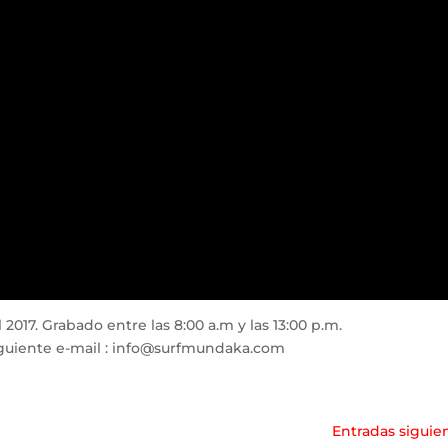
2017. Grabado entre las 8:00 a.m y las 13:00 p.m.
guiente e-mail :
info@surfmundaka.com
Entradas siguie