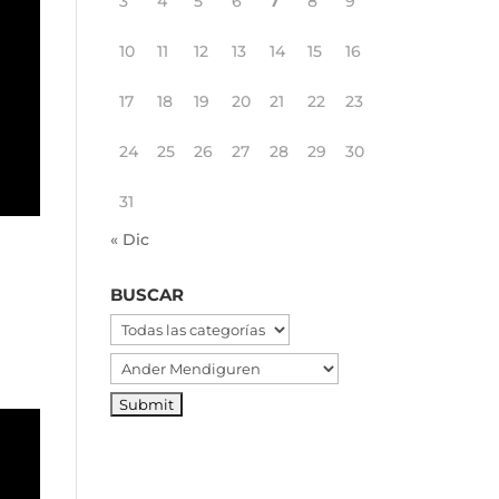
3
4
5
6
7
8
9
10
11
12
13
14
15
16
17
18
19
20
21
22
23
24
25
26
27
28
29
30
31
« Dic
BUSCAR