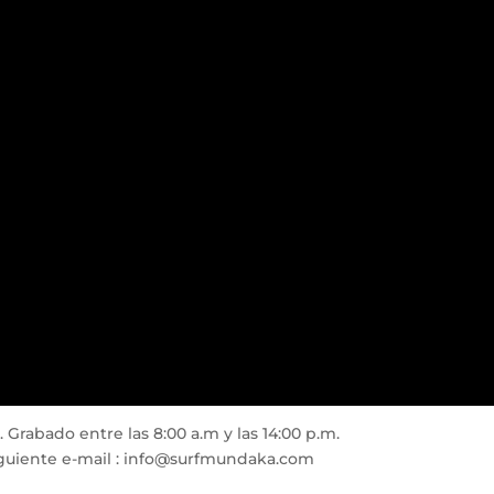
 Grabado entre las 8:00 a.m y las 14:00 p.m.
guiente e-mail :
info@surfmundaka.com