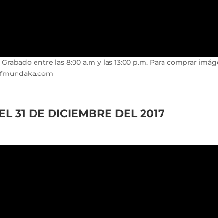
. Grabado entre las 8:00 a.m y las 13:00 p.m. Para comprar imá
rfmundaka.com
 31 DE DICIEMBRE DEL 2017