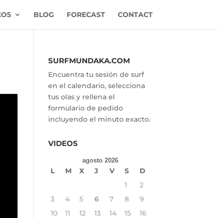
EOS
BLOG
FORECAST
CONTACT
SURFMUNDAKA.COM
Encuentra tu sesión de surf
en el calendario, selecciona
tus olas y rellena el
formulario de pedido
incluyendo el minuto exacto.
VIDEOS
agosto 2026
L
M
X
J
V
S
D
1
2
3
4
5
6
7
8
9
10
11
12
13
14
15
16